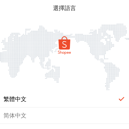
選擇語言
繁體中文
简体中文
頁面無法顯示