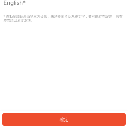
English*
發生錯誤！請登入並再試一次或回到主
頁。
* 自動翻譯結果由第三方提供，未涵蓋圖片及系統文字，並可能存在誤差，若有
差異請以原文為準。
登入
返回首頁
確定
ID: 987fa7b131d-f185-4335-9820-7df47c615009