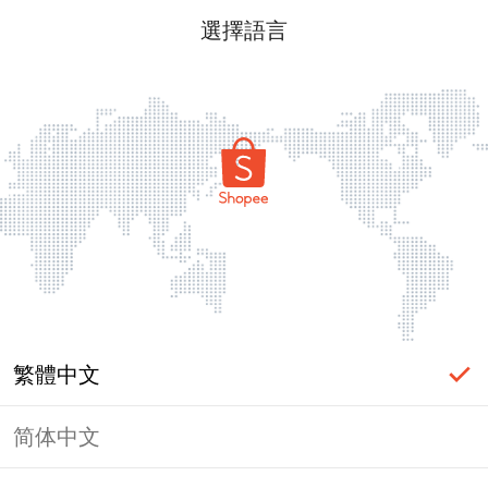
選擇語言
繁體中文
简体中文
頁面無法顯示