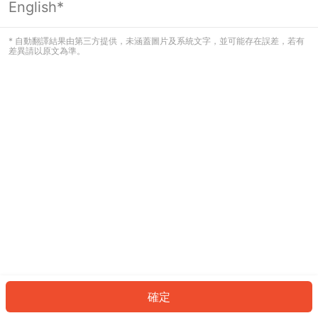
English*
發生錯誤！請登入並再試一次或回到主
頁。
* 自動翻譯結果由第三方提供，未涵蓋圖片及系統文字，並可能存在誤差，若有
差異請以原文為準。
登入
返回首頁
確定
ID: 192bc8379a2-30c2-4938-99a1-bb5cd50a0775