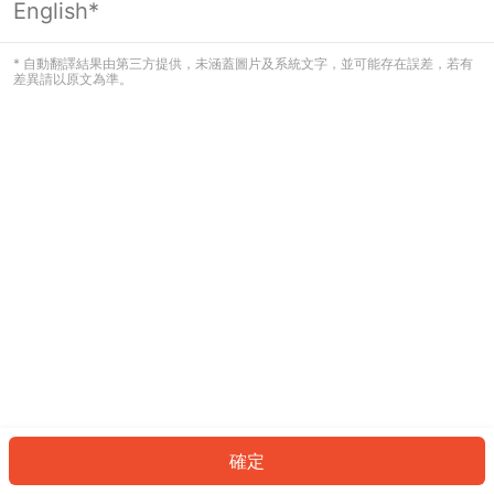
English*
發生錯誤！請登入並再試一次或回到主
頁。
* 自動翻譯結果由第三方提供，未涵蓋圖片及系統文字，並可能存在誤差，若有
差異請以原文為準。
登入
返回首頁
確定
ID: 6060c7ea5b3-e384-49e9-8e00-557bb25baff6