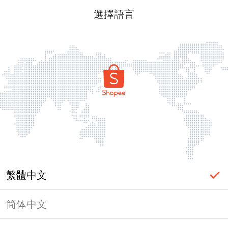
選擇語言
繁體中文
简体中文
頁面無法顯示