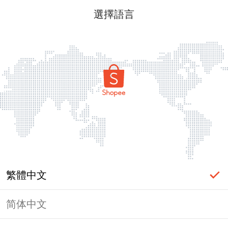
選擇語言
繁體中文
简体中文
頁面無法顯示