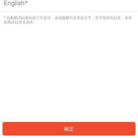
English*
發生錯誤！請登入並再試一次或回到主
頁。
* 自動翻譯結果由第三方提供，未涵蓋圖片及系統文字，並可能存在誤差，若有
差異請以原文為準。
登入
返回首頁
確定
ID: 480be64b406-d9d7-4a8e-a8db-486f328763e3