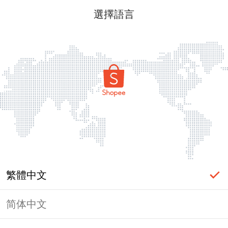
選擇語言
繁體中文
简体中文
頁面無法顯示