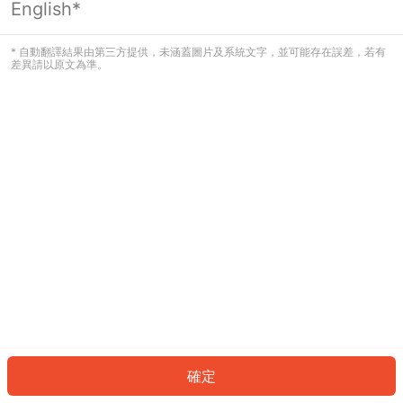
English*
發生錯誤！請登入並再試一次或回到主
頁。
* 自動翻譯結果由第三方提供，未涵蓋圖片及系統文字，並可能存在誤差，若有
差異請以原文為準。
登入
返回首頁
確定
ID: 8859977f02-c3a9-48c3-8597-6b313635eb4c