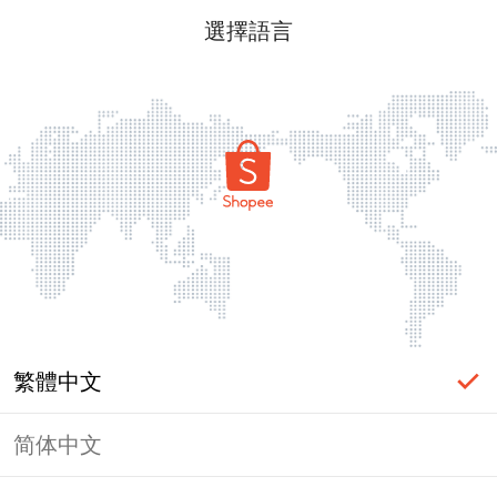
選擇語言
繁體中文
简体中文
頁面無法顯示