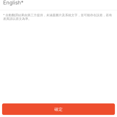
English*
發生錯誤！請登入並再試一次或回到主
頁。
* 自動翻譯結果由第三方提供，未涵蓋圖片及系統文字，並可能存在誤差，若有
差異請以原文為準。
登入
返回首頁
確定
ID: 726206492eb-f57c-46d8-a031-447e6f14a835