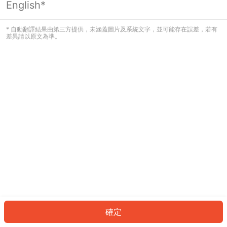
English*
發生錯誤！請登入並再試一次或回到主
頁。
* 自動翻譯結果由第三方提供，未涵蓋圖片及系統文字，並可能存在誤差，若有
差異請以原文為準。
登入
返回首頁
確定
ID: 6621a480f15-c11e-4bbe-a670-0a8ab2b1ee94