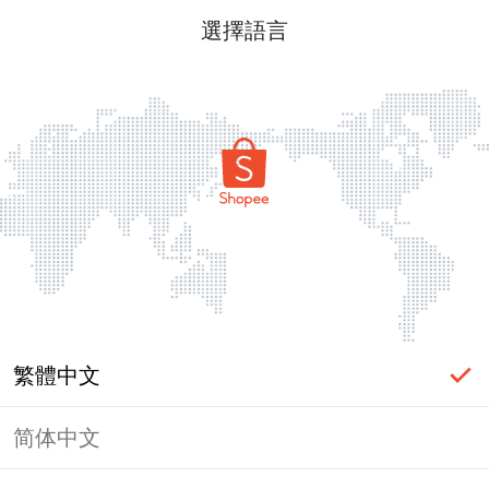
選擇語言
繁體中文
简体中文
頁面無法顯示