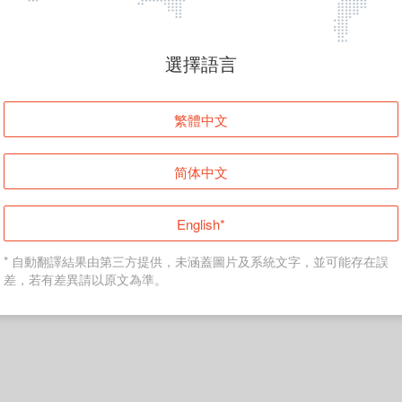
頁面無法顯示
選擇語言
發生錯誤！請登入並再試一次或回到主頁。
繁體中文
登入
简体中文
返回首頁
English*
* 自動翻譯結果由第三方提供，未涵蓋圖片及系統文字，並可能存在誤
差，若有差異請以原文為準。