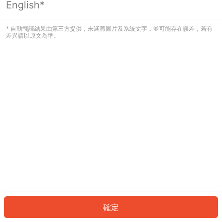
English*
發生錯誤！請登入並再試一次或回到主
頁。
* 自動翻譯結果由第三方提供，未涵蓋圖片及系統文字，並可能存在誤差，若有
差異請以原文為準。
登入
返回首頁
確定
ID: 6502ca0b17c-4623-49dc-8def-85047f0eb1d5