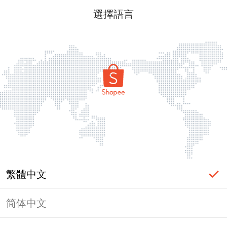
選擇語言
繁體中文
简体中文
頁面無法顯示