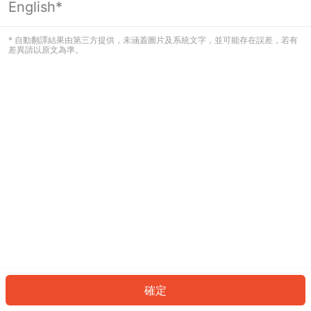
English*
發生錯誤！請登入並再試一次或回到主
頁。
* 自動翻譯結果由第三方提供，未涵蓋圖片及系統文字，並可能存在誤差，若有
差異請以原文為準。
登入
返回首頁
確定
ID: 528a84cc041-008c-4bf2-beb5-a6e18410ffa9