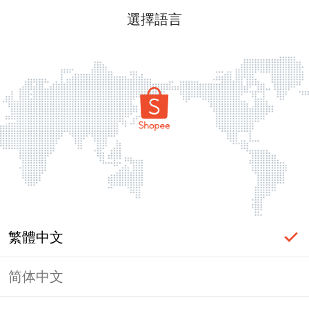
選擇語言
繁體中文
简体中文
頁面無法顯示