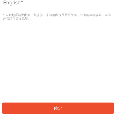
English*
發生錯誤！請登入並再試一次或回到主
頁。
* 自動翻譯結果由第三方提供，未涵蓋圖片及系統文字，並可能存在誤差，若有
差異請以原文為準。
登入
返回首頁
確定
ID: 204967e05ab-4758-45ec-adf0-410a1e6f9eb8