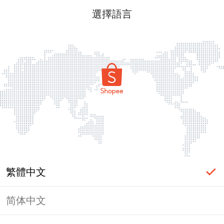
選擇語言
繁體中文
简体中文
頁面無法顯示