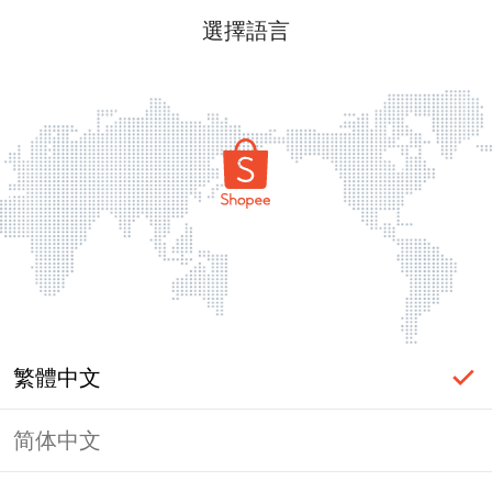
選擇語言
繁體中文
简体中文
頁面無法顯示