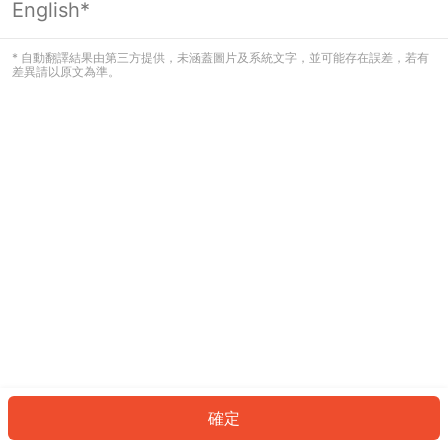
English*
發生錯誤！請登入並再試一次或回到主
頁。
* 自動翻譯結果由第三方提供，未涵蓋圖片及系統文字，並可能存在誤差，若有
差異請以原文為準。
登入
返回首頁
確定
ID: 347471c569-f297-4de6-8462-52bcd8e372ea