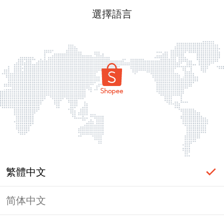
選擇語言
繁體中文
简体中文
頁面無法顯示