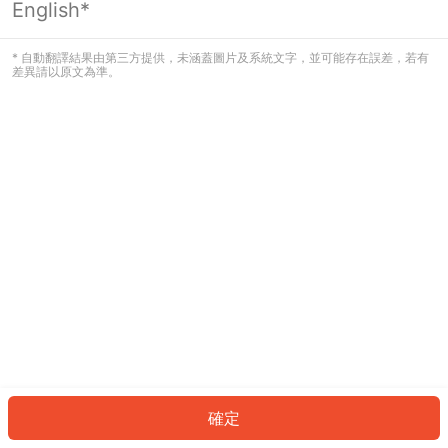
English*
發生錯誤！請登入並再試一次或回到主
頁。
* 自動翻譯結果由第三方提供，未涵蓋圖片及系統文字，並可能存在誤差，若有
差異請以原文為準。
登入
返回首頁
確定
ID: 595c731f583-add4-4765-ab72-fa6671563849