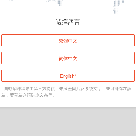
頁面無法顯示
選擇語言
發生錯誤！請登入並再試一次或回到主頁。
繁體中文
登入
简体中文
返回首頁
English*
* 自動翻譯結果由第三方提供，未涵蓋圖片及系統文字，並可能存在誤
差，若有差異請以原文為準。