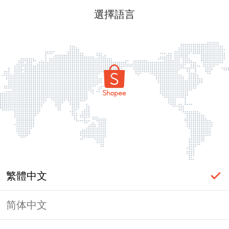
選擇語言
繁體中文
简体中文
頁面無法顯示