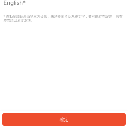
English*
發生錯誤！請登入並再試一次或回到主
頁。
* 自動翻譯結果由第三方提供，未涵蓋圖片及系統文字，並可能存在誤差，若有
差異請以原文為準。
登入
返回首頁
確定
ID: 3780041ebe5-4773-499e-bf79-feda0254e94e