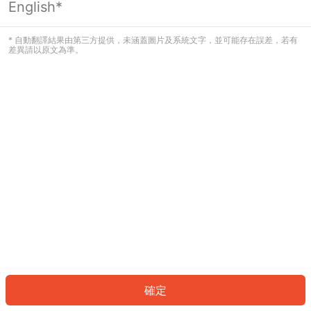
English*
發生錯誤！請登入並再試一次或回到主
頁。
* 自動翻譯結果由第三方提供，未涵蓋圖片及系統文字，並可能存在誤差，若有
差異請以原文為準。
登入
返回首頁
確定
ID: 711c3321398-3fe3-43af-94a1-a164026da37e