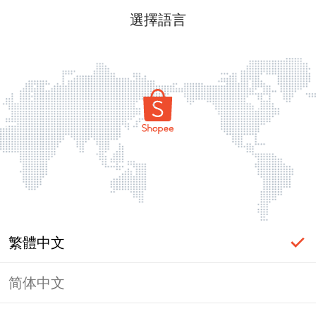
選擇語言
繁體中文
简体中文
頁面無法顯示