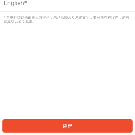
English*
發生錯誤！請登入並再試一次或回到主
頁。
* 自動翻譯結果由第三方提供，未涵蓋圖片及系統文字，並可能存在誤差，若有
差異請以原文為準。
登入
返回首頁
確定
ID: 6554b416714-4f84-4fb6-bb66-a32e1adf59eb