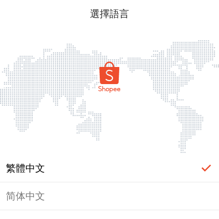
選擇語言
繁體中文
简体中文
頁面無法顯示