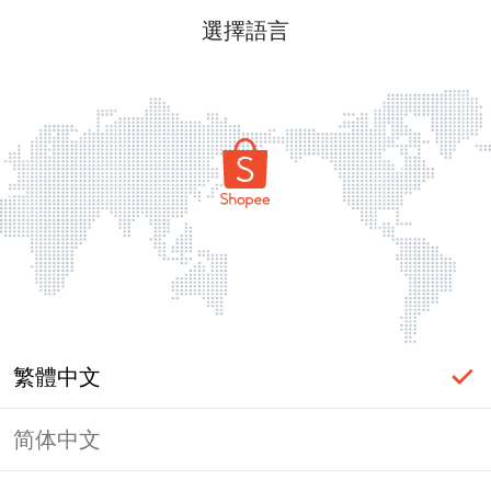
選擇語言
繁體中文
简体中文
頁面無法顯示