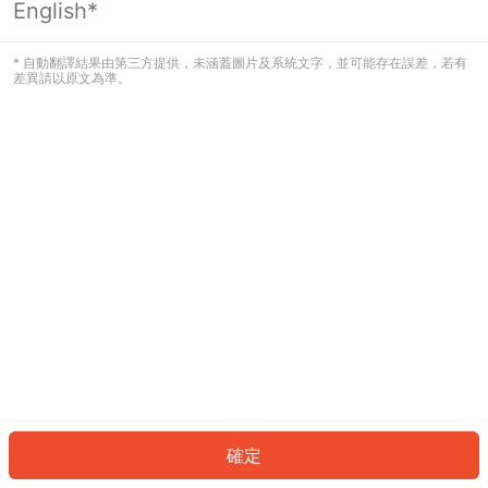
English*
發生錯誤！請登入並再試一次或回到主
頁。
* 自動翻譯結果由第三方提供，未涵蓋圖片及系統文字，並可能存在誤差，若有
差異請以原文為準。
登入
返回首頁
確定
ID: 6584a8a89e6-e40b-44c9-bec5-b713959ea6a9