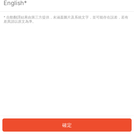
English*
發生錯誤！請登入並再試一次或回到主
頁。
* 自動翻譯結果由第三方提供，未涵蓋圖片及系統文字，並可能存在誤差，若有
差異請以原文為準。
登入
返回首頁
確定
ID: 972e6e846e7-6c3f-4825-827d-9e749da7e581