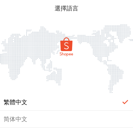
選擇語言
繁體中文
简体中文
頁面無法顯示