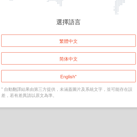
頁面無法顯示
選擇語言
發生錯誤！請登入並再試一次或回到主頁。
繁體中文
登入
简体中文
返回首頁
English*
* 自動翻譯結果由第三方提供，未涵蓋圖片及系統文字，並可能存在誤
差，若有差異請以原文為準。