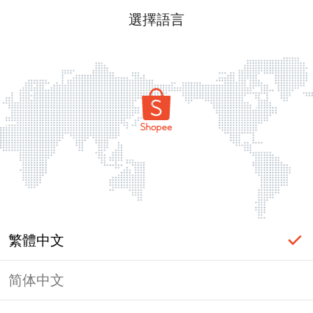
選擇語言
繁體中文
简体中文
頁面無法顯示