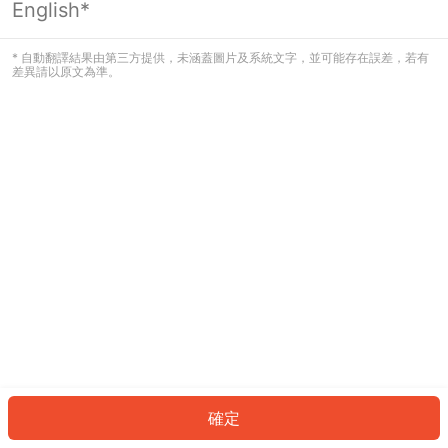
English*
發生錯誤！請登入並再試一次或回到主
頁。
* 自動翻譯結果由第三方提供，未涵蓋圖片及系統文字，並可能存在誤差，若有
差異請以原文為準。
登入
返回首頁
確定
ID: 5656849f40a-5fa3-4898-8a61-1519e420b0d6