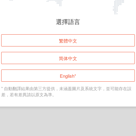
頁面無法顯示
選擇語言
發生錯誤！請登入並再試一次或回到主頁。
繁體中文
登入
简体中文
返回首頁
English*
* 自動翻譯結果由第三方提供，未涵蓋圖片及系統文字，並可能存在誤
差，若有差異請以原文為準。