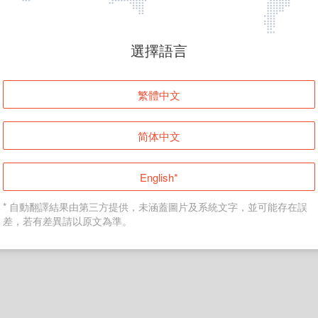
頁面無法顯示
選擇語言
發生錯誤！請登入並再試一次或回到主頁。
繁體中文
登入
简体中文
返回首頁
English*
* 自動翻譯結果由第三方提供，未涵蓋圖片及系統文字，並可能存在誤
差，若有差異請以原文為準。