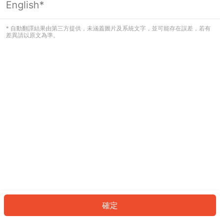
English*
發生錯誤！請登入並再試一次或回到主
頁。
* 自動翻譯結果由第三方提供，未涵蓋圖片及系統文字，並可能存在誤差，若有
差異請以原文為準。
登入
返回首頁
確定
ID: 387ad0a25a7-5394-4b64-a52f-672b62f8bf67