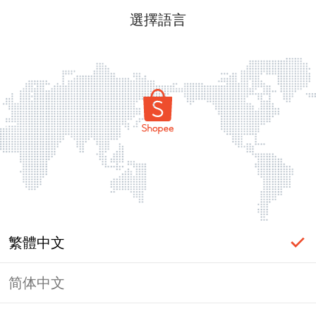
選擇語言
繁體中文
简体中文
頁面無法顯示