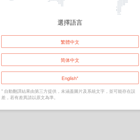
頁面無法顯示
選擇語言
發生錯誤！請登入並再試一次或回到主頁。
繁體中文
登入
简体中文
返回首頁
English*
* 自動翻譯結果由第三方提供，未涵蓋圖片及系統文字，並可能存在誤
差，若有差異請以原文為準。