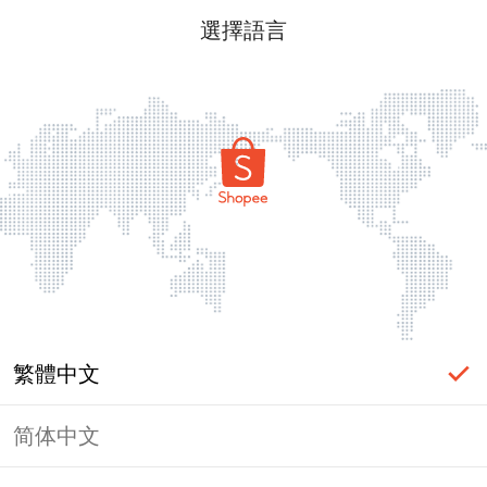
選擇語言
繁體中文
简体中文
頁面無法顯示