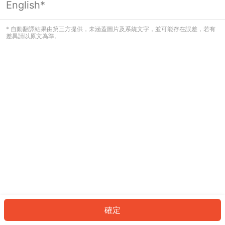
English*
發生錯誤！請登入並再試一次或回到主
頁。
* 自動翻譯結果由第三方提供，未涵蓋圖片及系統文字，並可能存在誤差，若有
差異請以原文為準。
登入
返回首頁
確定
ID: 406bd079fa2-4968-41ed-8225-e6af89d884c7