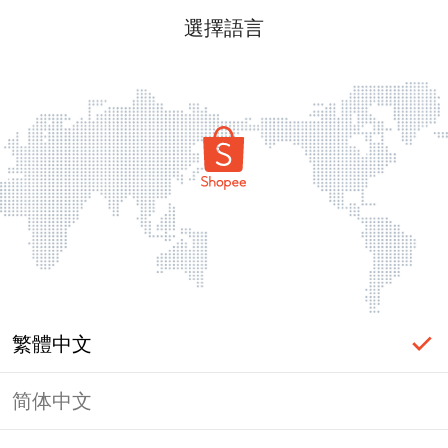
選擇語言
繁體中文
简体中文
頁面無法顯示