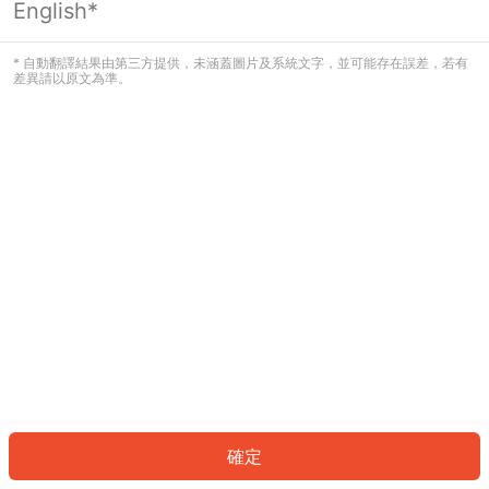
English*
發生錯誤！請登入並再試一次或回到主
頁。
* 自動翻譯結果由第三方提供，未涵蓋圖片及系統文字，並可能存在誤差，若有
差異請以原文為準。
登入
返回首頁
確定
ID: 6600fb56731-0cd3-42e7-853f-f1e8a9ee4b1a