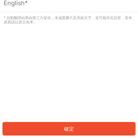
English*
發生錯誤！請登入並再試一次或回到主
頁。
* 自動翻譯結果由第三方提供，未涵蓋圖片及系統文字，並可能存在誤差，若有
差異請以原文為準。
登入
返回首頁
確定
ID: 6660f52c03b-2189-4122-bb7c-f0a5f778ca96