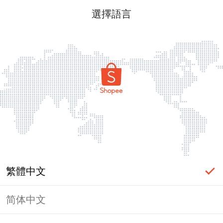
選擇語言
繁體中文
简体中文
頁面無法顯示