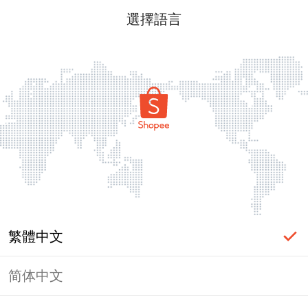
選擇語言
繁體中文
简体中文
頁面無法顯示