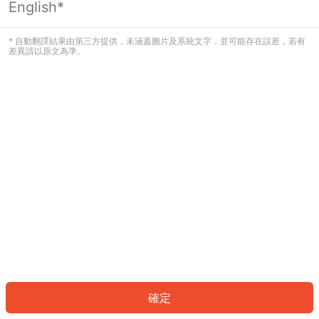
English*
發生錯誤！請登入並再試一次或回到主
頁。
* 自動翻譯結果由第三方提供，未涵蓋圖片及系統文字，並可能存在誤差，若有
差異請以原文為準。
登入
返回首頁
確定
ID: 81537b0324f-04fc-4d1a-bc4a-2c2bd5c45eb9