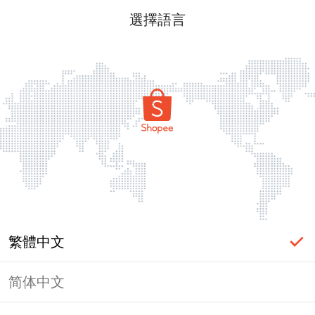
選擇語言
繁體中文
简体中文
頁面無法顯示