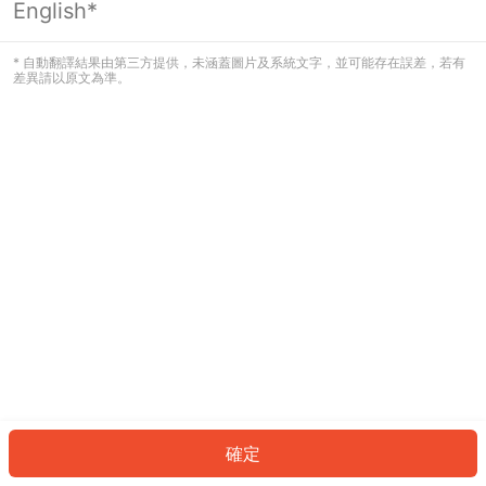
English*
發生錯誤！請登入並再試一次或回到主
頁。
* 自動翻譯結果由第三方提供，未涵蓋圖片及系統文字，並可能存在誤差，若有
差異請以原文為準。
登入
返回首頁
確定
ID: 1062afc9fa2-1de9-4625-a806-a0c1f39a5187