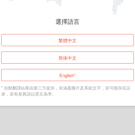
頁面無法顯示
選擇語言
發生錯誤！請登入並再試一次或回到主頁。
繁體中文
登入
简体中文
返回首頁
English*
* 自動翻譯結果由第三方提供，未涵蓋圖片及系統文字，並可能存在誤
差，若有差異請以原文為準。