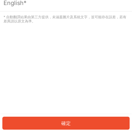
English*
發生錯誤！請登入並再試一次或回到主
頁。
* 自動翻譯結果由第三方提供，未涵蓋圖片及系統文字，並可能存在誤差，若有
差異請以原文為準。
登入
返回首頁
確定
ID: 939c6a4b353-aeaa-4f8f-a034-e85c9dce4395