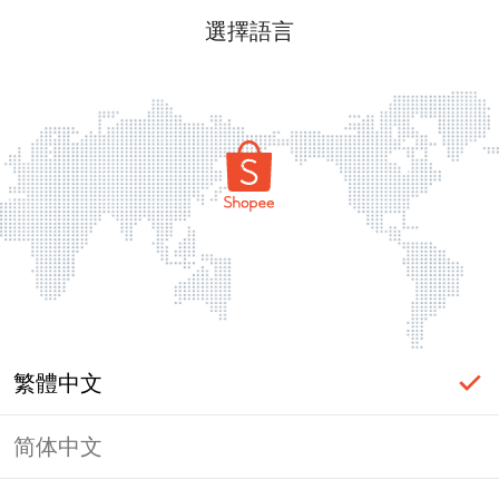
選擇語言
繁體中文
简体中文
頁面無法顯示