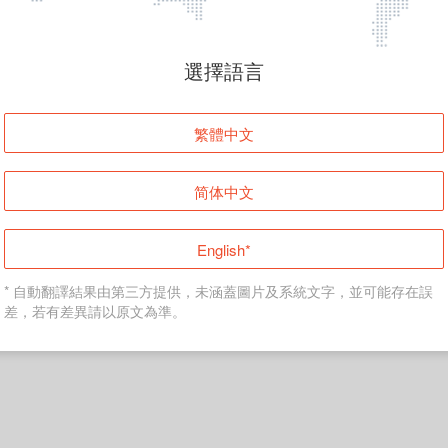
頁面無法顯示
選擇語言
發生錯誤！請登入並再試一次或回到主頁。
繁體中文
登入
简体中文
返回首頁
English*
* 自動翻譯結果由第三方提供，未涵蓋圖片及系統文字，並可能存在誤
差，若有差異請以原文為準。