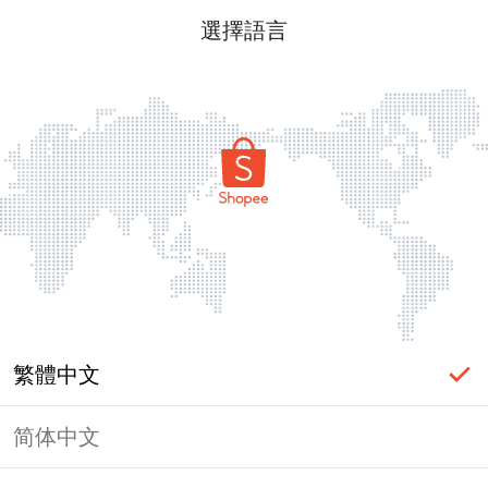
選擇語言
繁體中文
简体中文
頁面無法顯示