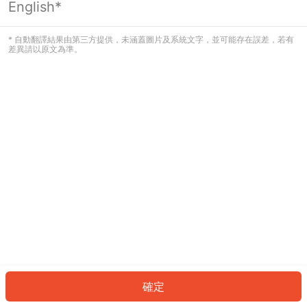
English*
發生錯誤！請登入並再試一次或回到主
頁。
* 自動翻譯結果由第三方提供，未涵蓋圖片及系統文字，並可能存在誤差，若有
差異請以原文為準。
登入
返回首頁
確定
ID: 901c8ebb5eb-ffe5-4ee0-83d6-d784f8ae5a28