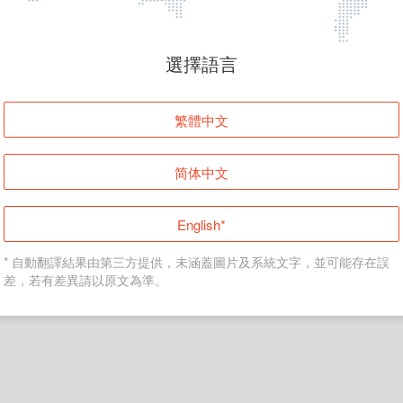
頁面無法顯示
選擇語言
發生錯誤！請登入並再試一次或回到主頁。
繁體中文
登入
简体中文
返回首頁
English*
* 自動翻譯結果由第三方提供，未涵蓋圖片及系統文字，並可能存在誤
差，若有差異請以原文為準。