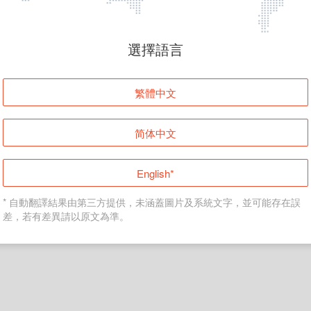
頁面無法顯示
選擇語言
發生錯誤！請登入並再試一次或回到主頁。
繁體中文
登入
简体中文
返回首頁
English*
* 自動翻譯結果由第三方提供，未涵蓋圖片及系統文字，並可能存在誤
差，若有差異請以原文為準。