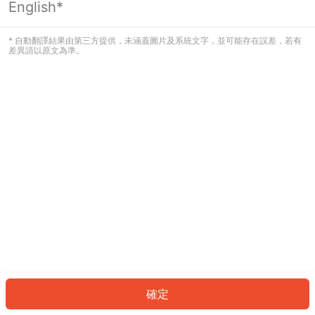
English*
發生錯誤！請登入並再試一次或回到主
頁。
* 自動翻譯結果由第三方提供，未涵蓋圖片及系統文字，並可能存在誤差，若有
差異請以原文為準。
登入
返回首頁
確定
ID: 917c623e3e9-ed88-42be-8af6-410c938d6008