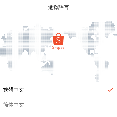
選擇語言
繁體中文
简体中文
頁面無法顯示