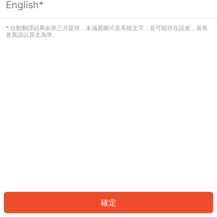
English*
發生錯誤！請登入並再試一次或回到主
頁。
* 自動翻譯結果由第三方提供，未涵蓋圖片及系統文字，並可能存在誤差，若有
差異請以原文為準。
登入
返回首頁
確定
ID: 810cb5c4f6f-5830-465f-8ff1-3f62da0a485e