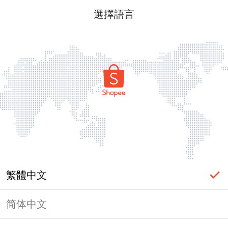
選擇語言
繁體中文
简体中文
頁面無法顯示