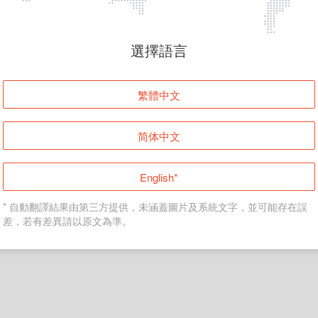
頁面無法顯示
選擇語言
發生錯誤！請登入並再試一次或回到主頁。
繁體中文
登入
简体中文
返回首頁
English*
* 自動翻譯結果由第三方提供，未涵蓋圖片及系統文字，並可能存在誤
差，若有差異請以原文為準。