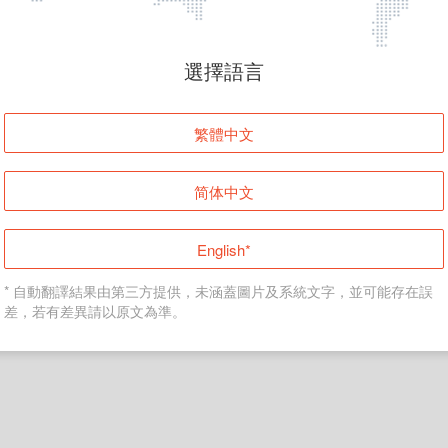
頁面無法顯示
選擇語言
發生錯誤！請登入並再試一次或回到主頁。
繁體中文
登入
简体中文
返回首頁
English*
* 自動翻譯結果由第三方提供，未涵蓋圖片及系統文字，並可能存在誤
差，若有差異請以原文為準。