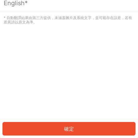
English*
發生錯誤！請登入並再試一次或回到主
頁。
* 自動翻譯結果由第三方提供，未涵蓋圖片及系統文字，並可能存在誤差，若有
差異請以原文為準。
登入
返回首頁
確定
ID: 447cc7bc538-b190-47b4-9fdc-6e5788792c21