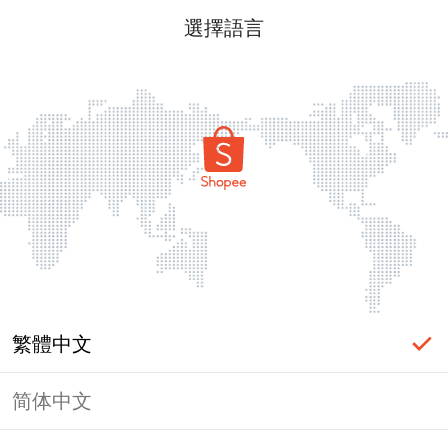
選擇語言
繁體中文
简体中文
頁面無法顯示