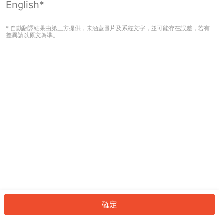
English*
發生錯誤！請登入並再試一次或回到主
頁。
* 自動翻譯結果由第三方提供，未涵蓋圖片及系統文字，並可能存在誤差，若有
差異請以原文為準。
登入
返回首頁
確定
ID: 924cbdf0854-af3c-439f-be9f-12ddb933f47a