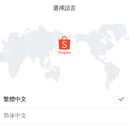
選擇語言
繁體中文
简体中文
頁面無法顯示