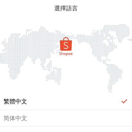
選擇語言
繁體中文
简体中文
頁面無法顯示