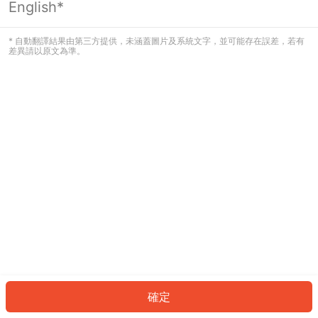
English*
發生錯誤！請登入並再試一次或回到主
頁。
* 自動翻譯結果由第三方提供，未涵蓋圖片及系統文字，並可能存在誤差，若有
差異請以原文為準。
登入
返回首頁
確定
ID: 824187b6809-fbe4-4072-9846-bc883894c4bc