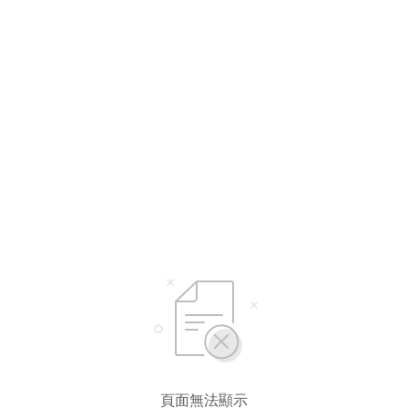
選擇語言
繁體中文
简体中文
English*
* 自動翻譯結果由第三方提供，未涵蓋圖片及系統文字，並可能存在誤差，若有
差異請以原文為準。
頁面無法顯示