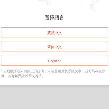
頁面無法顯示
選擇語言
發生錯誤！請登入並再試一次或回到主頁。
繁體中文
登入
简体中文
返回首頁
English*
* 自動翻譯結果由第三方提供，未涵蓋圖片及系統文字，並可能存在誤
差，若有差異請以原文為準。