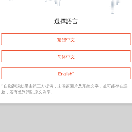
頁面無法顯示
選擇語言
發生錯誤！請登入並再試一次或回到主頁。
繁體中文
登入
简体中文
返回首頁
English*
* 自動翻譯結果由第三方提供，未涵蓋圖片及系統文字，並可能存在誤
差，若有差異請以原文為準。