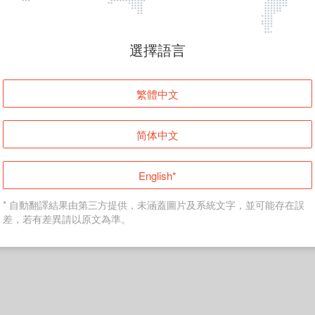
頁面無法顯示
選擇語言
發生錯誤！請登入並再試一次或回到主頁。
繁體中文
登入
简体中文
返回首頁
English*
* 自動翻譯結果由第三方提供，未涵蓋圖片及系統文字，並可能存在誤
差，若有差異請以原文為準。