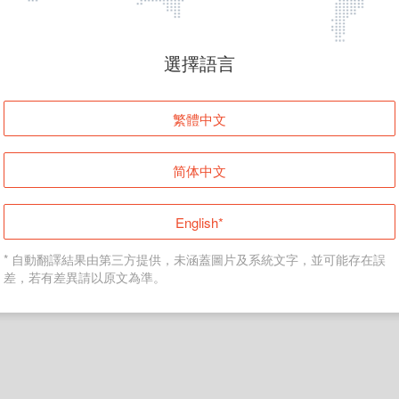
頁面無法顯示
選擇語言
發生錯誤！請登入並再試一次或回到主頁。
繁體中文
登入
简体中文
返回首頁
English*
* 自動翻譯結果由第三方提供，未涵蓋圖片及系統文字，並可能存在誤
差，若有差異請以原文為準。