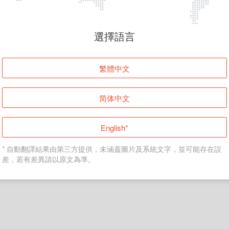
頁面無法顯示
選擇語言
發生錯誤！請登入並再試一次或回到主頁。
繁體中文
登入
简体中文
返回首頁
English*
* 自動翻譯結果由第三方提供，未涵蓋圖片及系統文字，並可能存在誤
差，若有差異請以原文為準。