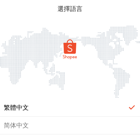
選擇語言
繁體中文
简体中文
頁面無法顯示