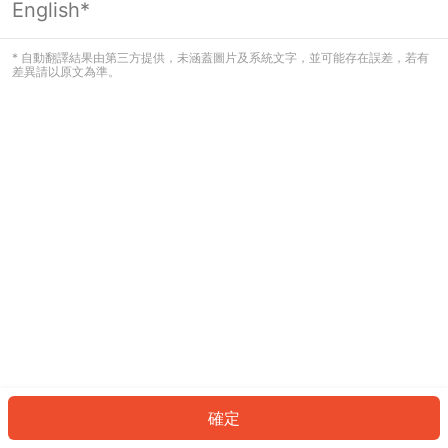
English*
發生錯誤！請登入並再試一次或回到主
頁。
* 自動翻譯結果由第三方提供，未涵蓋圖片及系統文字，並可能存在誤差，若有
差異請以原文為準。
登入
返回首頁
確定
ID: 789463e9ffa-d345-43ae-b55a-bd2a2f00e4cf